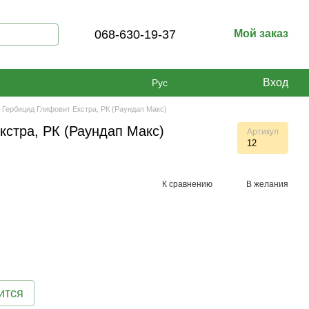
068-630-19-37
Мой заказ
Вход
Рус
Гербицид Глифовит Екстра, РК (Раундап Макс)
кстра, РК (Раундап Макс)
Артикул
12
К сравнению
В желания
ится