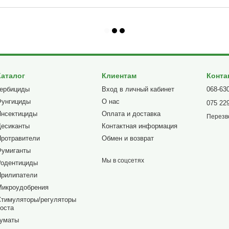
Каталог
Клиентам
Конта
Гербициды
Вход в личный кабинет
068-63
Фунгициды
О нас
075 22
Инсектициды
Оплата и доставка
Перезв
Десиканты
Контактная информация
Протравители
Обмен и возврат
Фумиганты
Мы в соцсетях
Родентициды
Прилипатели
Микроудобрения
Стимуляторы/регуляторы
оста
Гуматы