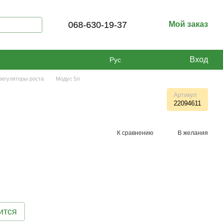
068-630-19-37
Мой заказ
Вход
Рус
регуляторы роста
Модус 5л
Артикул
22094611
К сравнению
В желания
ится