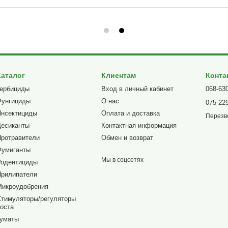
Каталог
Клиентам
Конта
Гербициды
Вход в личный кабинет
068-63
Фунгициды
О нас
075 22
Инсектициды
Оплата и доставка
Перезв
Десиканты
Контактная информация
Протравители
Обмен и возврат
Фумиганты
Мы в соцсетях
Родентициды
Прилипатели
Микроудобрения
Стимуляторы/регуляторы
оста
Гуматы