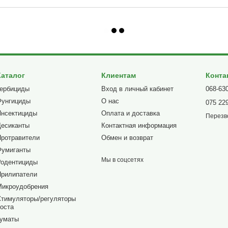
Каталог
Клиентам
Конта
Гербициды
Вход в личный кабинет
068-63
Фунгициды
О нас
075 22
Инсектициды
Оплата и доставка
Перезв
Десиканты
Контактная информация
Протравители
Обмен и возврат
Фумиганты
Мы в соцсетях
Родентициды
Прилипатели
Микроудобрения
Стимуляторы/регуляторы
оста
Гуматы