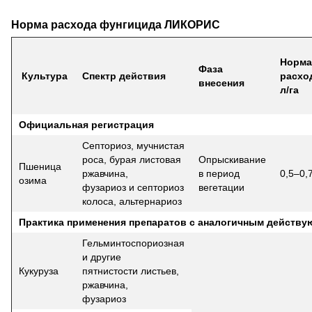
Норма расхода фунгицида ЛИКОРИС
Норма
Фаза
Культура
Спектр действия
расхо
внесения
л/га
Официальная регистрация
Септориоз, мучнистая
роса, бурая листовая
Опрыскивание
Пшеница
ржавчина,
в период
0,5–0,
озима
фузариоз и септориоз
вегетации
колоса, альтернариоз
Практика применения препаратов с аналогичным действ
Гельминтоспориозная
и другие
Кукуруза
пятнистости листьев,
ржавчина,
фузариоз