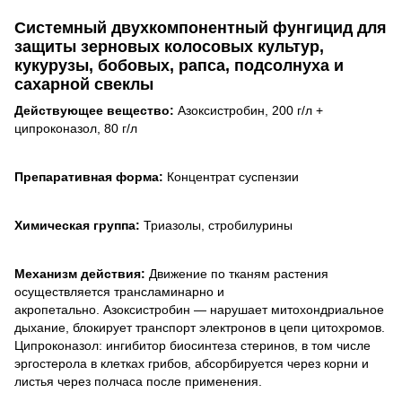
Системный двухкомпонентный фунгицид для
защиты зерновых колосовых культур,
кукурузы, бобовых, рапса, подсолнуха и
сахарной свеклы
Действующее вещество:
Азоксистробин, 200 г/л +
ципроконазол, 80 г/л
Препаративная форма:
Концентрат суспензии
Химическая группа:
Триазолы, стробилурины
Механизм действия:
Движение по тканям растения
осуществляется трансламинарно и
акропетально. Азоксистробин — нарушает митохондриальное
дыхание, блокирует транспорт электронов в цепи цитохромов.
Ципроконазол: ингибитор биосинтеза стеринов, в том числе
эргостерола в клетках грибов, абсорбируется через корни и
листья через полчаса после применения.