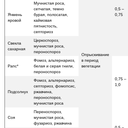
Мучнистая роса,
сетчатая, темно
0,5 –
Ячмень
бурая, полосатая,
0,75
яровой
каймовая
пятнистость,
септориоз
Церкоспороз,
Свекла
мучнистая роса,
сахарная
пероноспороз
Опрыскивание
Фомоз, альтернариоз,
в период
Рапс*
белая и серая гнили,
вегетации
пероноспороз
0,75 –
Фомоз, альтернариоз,
1,0
септориоз, фомопсис,
Подсолнух
ржавчина,
пероноспороз,
мучнистая роса
Переноспороз,
Соя
мучнистая роса,
фузариоз, ржавчина
0,5 –