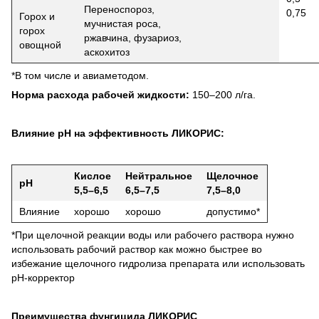
Переноспороз,
0,75
Горох и
мучнистая роса,
горох
ржавчина, фузариоз,
овощной
аскохитоз
*В том числе и авиаметодом.
Норма расхода рабочей жидкости:
150–200 л/га.
Влияние рН на эффективность ЛИКОРИС
:
Кислое
Нейтральное
Щелочное
рН
5,5–6,5
6,5–7,5
7,5–8,0
Влияние
хорошо
хорошо
допустимо*
*При щелочной реакции воды или рабочего раствора нужно
использовать рабочий раствор как можно быстрее во
избежание щелочного гидролиза препарата или использовать
рН-корректор
Преимущества фунгицида ЛИКОРИС