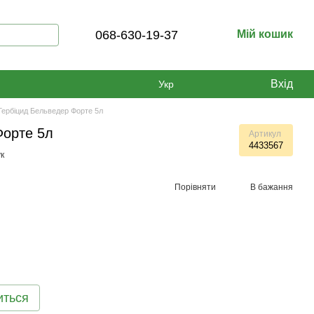
068-630-19-37
Мій кошик
Вхід
Укр
Гербіцид Бельведер Форте 5л
Форте 5л
Артикул
4433567
к
Порівняти
В бажання
иться