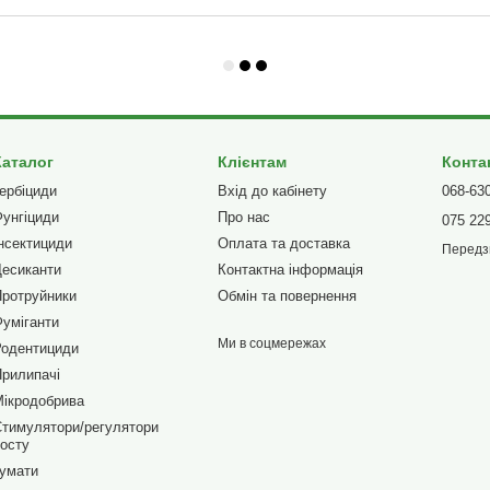
Каталог
Клієнтам
Конта
ербіциди
Вхід до кабінету
068-63
унгіциди
Про нас
075 22
нсектициди
Оплата та доставка
Передз
есиканти
Контактна інформація
ротруйники
Обмін та повернення
уміганти
Ми в соцмережах
Родентициди
рилипачі
ікродобрива
тимулятори/регулятори
осту
умати