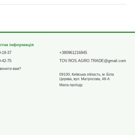
ктна інформація
0-19-37
+380961216845
9-42-75
TOV.ROS.AGRO.TRADE@gmail.com
вонити вам?
09100, Київська область, м. Біла
Церква, вул. Матросова, 48-А
Мапа проїзду