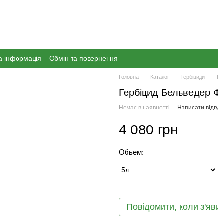
а інформація
Обмін та повернення
Головна
Каталог
Гербіциди
Гербіцид Бельведер 
Немає в наявності
Написати відгу
4 080 грн
Обьем:
Повідомити, коли з'яв