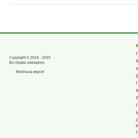
Г
Copyright © 2018 - 2025
Ф
Всі права захищено.
І
Мобільна версія
Д
П
Ф
П
М
С
р
Г