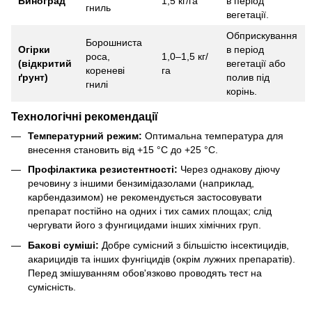
Виноград
1,5 кг/га
в період
гниль
вегетації.
Обприскування
Борошниста
Огірки
в період
роса,
1,0–1,5 кг/
(відкритий
вегетації або
кореневі
га
ґрунт)
полив під
гнилі
корінь.
Технологічні рекомендації
Температурний режим:
Оптимальна температура для
внесення становить від +15 °С до +25 °С.
Профілактика резистентності:
Через однакову діючу
речовину з іншими бензимідазолами (наприклад,
карбендазимом) не рекомендується застосовувати
препарат постійно на одних і тих самих площах; слід
чергувати його з фунгицидами інших хімічних груп.
Бакові суміші:
Добре сумісний з більшістю інсектицидів,
акарицидів та інших фунгіцидів (окрім лужних препаратів).
Перед змішуванням обов'язково проводять тест на
сумісність.