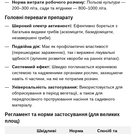
Норма витрати робочого розчину:
Польові культури —
200–300 л/га, сади та ягідники — 800–1000 л/га.
Головні переваги препарату
Широкий спектр активності:
Ефективно бореться з
багатьма видами грибів (аскоміцети, базидіоміцети,
незавершені гриби).
Подвійна дія:
Має як профілактичні властивості
(перешкоджає зараженню), так і виражені лікувальні
здібності (зупиняє розвиток хвороби на ранніх етапах).
Системний ефект:
Швидко поглинається кореневою
системою та надземними органами рослин, захищаючи
навіть ті частини, на які не потрапив розчин.
Універсальність застосування:
Використовується для
обприскування в період вегетації, а також для
передпосівного протруювання насіння та садивного
матеріалу.
Регламент та норми застосування (для великих
площ)
Шкідливі
Норма
Спосіб та