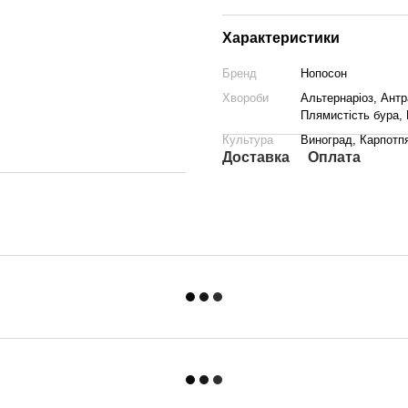
Характеристики
Бренд
Нопосон
Хвороби
Альтернаріоз, Антр
Плямистість бура,
Культура
Виноград, Карпотпя
Доставка
Оплата