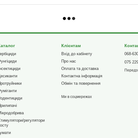
Каталог
Клієнтам
Конта
ербіциди
Вхід до кабінету
068-63
унгіциди
Про нас
075 22
нсектициди
Оплата та доставка
Передз
есиканти
Контактна інформація
ротруйники
Обмін та повернення
уміганти
Ми в соцмережах
Родентициди
рилипачі
ікродобрива
тимулятори/регулятори
осту
умати