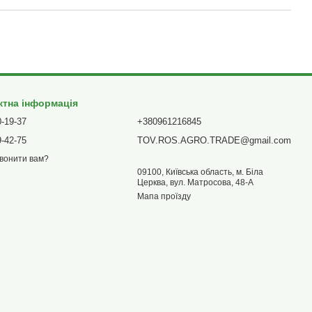
ктна інформація
0-19-37
+380961216845
9-42-75
TOV.ROS.AGRO.TRADE@gmail.com
вонити вам?
09100, Київська область, м. Біла
Церква, вул. Матросова, 48-А
Мапа проїзду