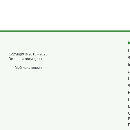
Г
Copyright © 2018 - 2025
Ф
Всі права захищено.
І
Мобільна версія
Д
П
Ф
П
М
С
р
Г