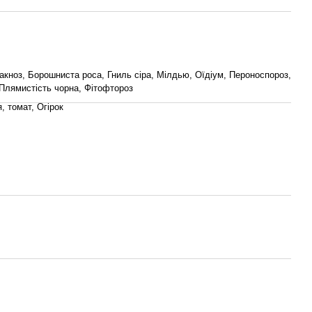
акноз, Борошниста роса, Гниль сіра, Мілдью, Оїдіум, Пероноспороз,
 Плямистість чорна, Фітофтороз
, томат, Огірок