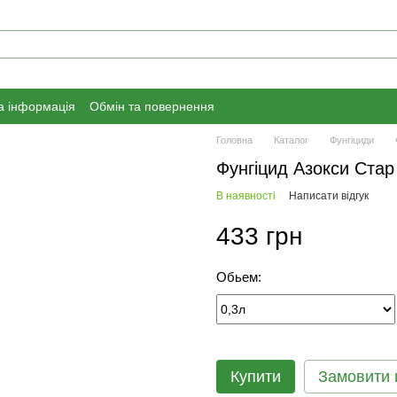
а інформація
Обмін та повернення
Головна
Каталог
Фунгіциди
Фунгіцид Азокси Стар
В наявності
Написати відгук
433 грн
Обьем:
Купити
Замовити