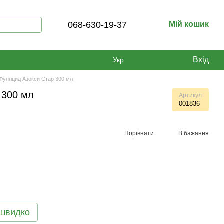
068-630-19-37
Мій кошик
Вхід
Укр
Фунгіцид Азокси Стар 300 мл
 300 мл
Артикул
001836
Порівняти
В бажання
 швидко