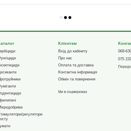
Каталог
Клієнтам
Конта
ербіциди
Вхід до кабінету
068-63
унгіциди
Про нас
075 22
нсектициди
Оплата та доставка
Передз
есиканти
Контактна інформація
ротруйники
Обмін та повернення
уміганти
Ми в соцмережах
Родентициди
рилипачі
ікродобрива
тимулятори/регулятори
осту
умати