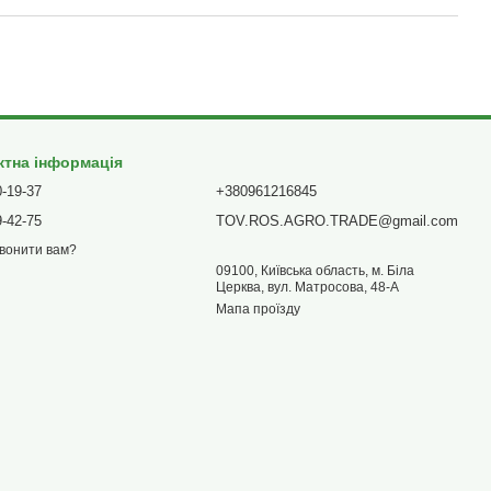
ктна інформація
0-19-37
+380961216845
9-42-75
TOV.ROS.AGRO.TRADE@gmail.com
вонити вам?
09100, Київська область, м. Біла
Церква, вул. Матросова, 48-А
Мапа проїзду