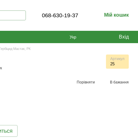
068-630-19-37
Мій кошик
Вхід
Укр
Гербіцид Мастак, РК
Артикул
25
к
Порівняти
В бажання
иться