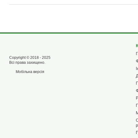
Г
Copyright © 2018 - 2025
Ф
Всі права захищено.
І
Мобільна версія
Д
П
Ф
П
М
С
р
Г