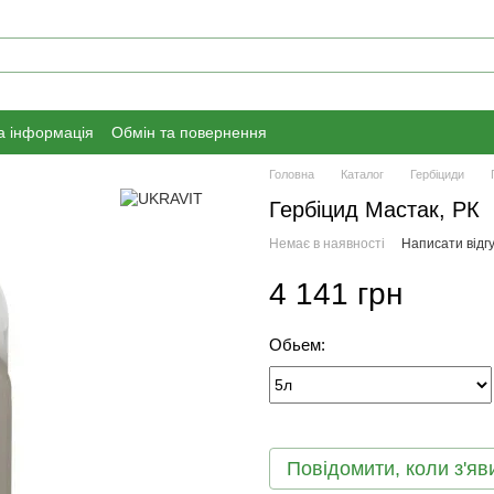
а інформація
Обмін та повернення
Головна
Каталог
Гербіциди
Гербіцид Мастак, РК
Немає в наявності
Написати відгу
4 141 грн
Обьем:
Повідомити, коли з'яв