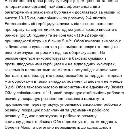
Незалежно від фази росту культури (окрім цвітіння та появи
генеративних органів), найвища ефективність дії з
багаторічними злаковими бур’янами досягається за умови їх
висоти 10-15 см, однорічних – за розвитку 2-4 листків.
Ефективність дії гербіциду залежить від якісного внесення
препарату та сприятливих погодних умов, краще вносити в
ранкові (до 10 години) та вечірні часи (18-22 година),
при швидкості вітру не більше 5 м/с. Обов’язковою вимогою є
забезпечення суцільного та рівномірного покриття площі та
рясне змочування рослин під час обприскування. Не
рекомендується використовувати в бакових сумішах з
проти дводольними гербіцидами на відповідних культурах,
зокрема із препаратами які містять наступні діючі речовини:
бентазон, клопіралід, піклорам, ізоксабен та пирідат. Інтервал
між обробками в таких випадках повинен становити не менше
3 діб. Обов’язковою умовою використання є адьюванту Захват
Ойл у співвідношенні 1:1, який покращує стабільність робочого
розчину, покращує розчинення воскового нальоту та
проникнення через кутикулу, уповільнює висихання робочого
розчину, покращує прилипання та утримання робочого
розчину. Під час приготування робочого розчину
спочатку додають Захват Ойл перемішують, потім додають
Селеніт Макс та ретельно перемішують до однорідності