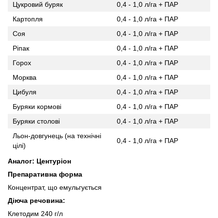
Цукровий буряк
0,4 - 1,0 л/га + ПАР
Картопля
0,4 - 1,0 л/га + ПАР
Соя
0,4 - 1,0 л/га + ПАР
Ріпак
0,4 - 1,0 л/га + ПАР
Горох
0,4 - 1,0 л/га + ПАР
Морква
0,4 - 1,0 л/га + ПАР
Цибуля
0,4 - 1,0 л/га + ПАР
Буряки кормові
0,4 - 1,0 л/га + ПАР
Буряки столові
0,4 - 1,0 л/га + ПАР
Льон-довгунець (на технічні
0,4 - 1,0 л/га + ПАР
цілі)
Аналог: Центуріон
Препаративна форма
Концентрат, що емульгується
Дiюча речовина:
Клетодим 240 г/л