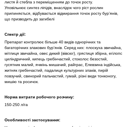
листя й стебла з переміщенням до точок росту.
Уповільнює синтез ліпідів, внаслідок чого ріст рослин
припиняється, відбувається відмирання точок росту бур’янів,
що призводить до загибелі
Спектр дії:
Препарат контролює більше 40 видів однорічних та
багаторічних злакових бур’янів. Серед них: плоскуха звичайна,
мітлиця звичайна, овес дикий (вівсюг), грястиця збірна, егілопс
циліндричний, кипець гребінчастий, стоколос безостий,
гусятник малий, ячмінь мишачий, райграс, Елевзина індійська,
житняк гребінчастий, падалиця культурних злаків, пирій
повзучий, свинорий пальчастий, гумай, різні види тонконогу,
мишію та росичок.
Норма витрати робочого розчину:
150-250 л/га
Особливостi застосування: