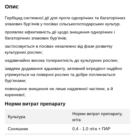
Опис
Гербіцид системної дії для проти однорічних та багаторічних
злакових бур’янів у посівах сільськогосподарських культур.
проявляє ефективність дії щодо знищення однорічних і
багаторічних злакових бур’янів;
застосовується в посівах незалежно від фази розвитку
культурних рослин;
надзвичайно висока толерантність до культурних рослин;
завдяки додавання адьюванту, активний інгредієнт надійно
утримується на поверхні рослин та добре поглинається
бур’янами;
повноцінне знищення не лише надземної частини, а й
кореневої;
Норми витрат препарату
Норми витрат препарату,
Культура
кг/га
Соняшник
0,4 - 1,0 л/га + ПАР