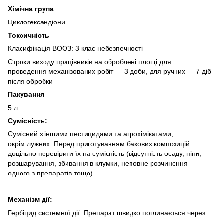
Хiмiчна група
Циклогександіони
Токсичнiсть
Класифікація ВООЗ: 3 клас небезпечності
Строки виходу працівників на оброблені площі для
проведення механізованих робіт — 3 доби, для ручних — 7 діб
після обробки
Пакування
5 л
Сумісність:
Сумісний з іншими пестицидами та агрохімікатами,
окрім лужних. Перед приготуванням бакових композицій
доцільно перевірити їх на сумісність (відсутність осаду, піни,
розшарування, збивання в клумки, неповне розчинення
одного з препаратів тощо)
Механiзм дії:
Гербіцид системної дії. Препарат швидко поглинається через