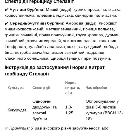
Спектр дії гербіциду Стелавіт
✔️
Чутливі бур’яни:
Мишій (види), куряче просо, пальчатка
кровоспиняюча, елевзина індійська, свинорий пальчастий.
✔️
Середньочутливі бур’яни:
Амброзія (види), лисохвіст
мишачохвостиковий, метлюг звичайний, гірчиця польова,
грицики звичайні, гірчак почечуйний, глуха кропива, дурман
звичайний, зірочник середній, злинка канадська, канатник
Теофраста, кульбаба лікарська, кохія, латук дикий, лобода
біла, нетреба звичайна, вівсюг звичайний, падалиця
класичного соняшника, щириця (види), пирій повзучий.
Інструкція до застосування і норми витрат
гербіциду Стелавіт
Норма
Культура
Спектр дії
витрати,
Час обробки
л/га
Однорічні
Обприскування у
дводольні та
1,0-
фазі 3-8 листків
Кукурудза
злакові
1,25
культури (ВВСН 13-
бур’яни
18)
✅
Примітка:
У разі високого рівня забур’яненості або