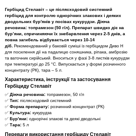
Гербіцид Стелавіт – це післясходовий системний
гербіцид для контролю однорічних злакових і деяких
дводольних бур'янів у посівах кукурудзи. Діюча
речовина: топрамезон (50 г/л). Препарат швидко діє на
бур’яни, спричиняючи їх знебарвлення через 2-5 днів, а
повна загибель відбувається через 10-14
діб.
Рекомендований у баковій суміші із гербіцидом Диво Н
для посилення дії на падалицю соняшника, ріпака, амброзію
та ваточник сирійський. Вноситься у фазі 3-8 листків кукурудзи
при температурі до 25 °С. Випускається у формі розчинного
концентрату (РК), тара – 5 л.
Характеристика, інструкції та застосування
Гербіциду Стелавіт
✅
Діюча речовина:
топрамезон, 50 г/л
✅
Тип:
післясходовий системний
✅
Форма препарату:
розчинний концентрат (РК)
✅
Культура:
кукурудза
✅
Бур'яни:
однорічні злакові та деякі дводольні
✅
Тара:
5 л
Переваги використання гербіциду Стелавіт