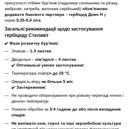
присутності стійких бур'янів (падалиця соняшника та ріпаку,
амброзія, нетреба, ваточник сирійський)
обов'язково
додавати бакового партнера
–
гербіцид Диво Н
у
нормі
0,35-0,4 л/га
.
Загальні рекомендації щодо застосування
гербіциду Стелавіт
✔️
Фази розвитку бур'янів:
Злакові –
1-3 листки
.
Дводольні –
сім’ядолі – 4 листки
.
✔️
Оптимальні умови застосування:
Температура повітря
до 25 °C
.
Швидкість вітру
не більше 5 м/с
.
✔️
Застереження:
Не проводити обприскування при різкому перепаді нічних і
денних температур.
Уникати обробки за
3-4 години до або після випадання
опадів
.
Не висівати сою, горох та інші зернобобові культури
на наступний рік
через можливі прояви фітотоксичності.