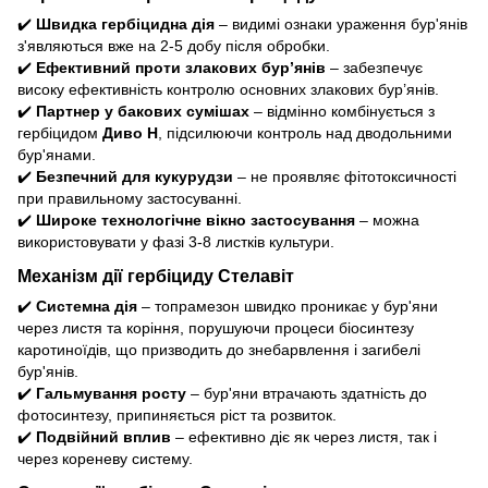
✔️
Швидка гербіцидна дія
– видимі ознаки ураження бур'янів
з'являються вже на 2-5 добу після обробки.
✔️
Ефективний проти злакових бур’янів
– забезпечує
високу ефективність контролю основних злакових бур’янів.
✔️
Партнер у бакових сумішах
– відмінно комбінується з
гербіцидом
Диво Н
, підсилюючи контроль над дводольними
бур'янами.
✔️
Безпечний для кукурудзи
– не проявляє фітотоксичності
при правильному застосуванні.
✔️
Широке технологічне вікно застосування
– можна
використовувати у фазі 3-8 листків культури.
Механізм дії гербіциду Стелавіт
✔️
Системна дія
– топрамезон швидко проникає у бур'яни
через листя та коріння, порушуючи процеси біосинтезу
каротиноїдів, що призводить до знебарвлення і загибелі
бур'янів.
✔️
Гальмування росту
– бур'яни втрачають здатність до
фотосинтезу, припиняється ріст та розвиток.
✔️
Подвійний вплив
– ефективно діє як через листя, так і
через кореневу систему.