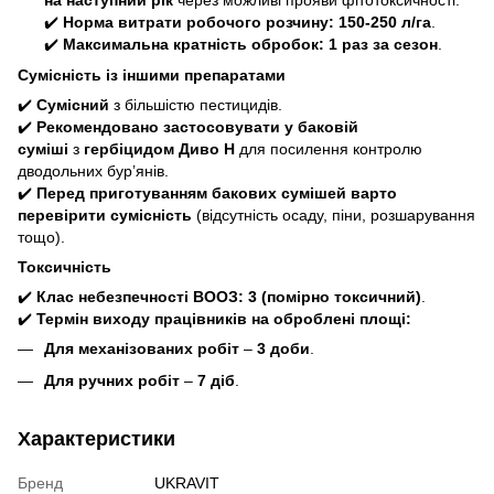
✔️
Норма витрати робочого розчину:
150-250 л/га
.
✔️
Максимальна кратність обробок:
1 раз за сезон
.
Сумісність із іншими препаратами
✔️
Сумісний
з більшістю пестицидів.
✔️
Рекомендовано застосовувати у баковій
суміші
з
гербіцидом Диво Н
для посилення контролю
дводольних бур’янів.
✔️
Перед приготуванням бакових сумішей варто
перевірити сумісність
(відсутність осаду, піни, розшарування
тощо).
Токсичність
✔️
Клас небезпечності ВООЗ:
3 (помірно токсичний)
.
✔️
Термін виходу працівників на оброблені площі:
Для механізованих робіт
–
3 доби
.
Для ручних робіт
–
7 діб
.
Характеристики
Бренд
UKRAVIT