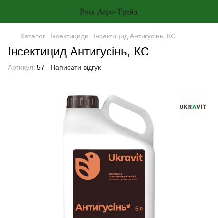
Каталог
Інсектициди
Інсектицид Антигусінь, КС
Інсектицид Антигусінь, КС
Артикул:
57
Написати відгук