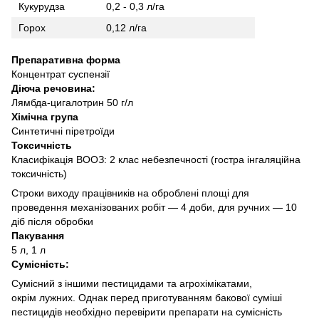
Кукурудза
0,2 - 0,3 л/га
Горох
0,12 л/га
Препаративна форма
Концентрат суспензії
Дiюча речовина:
Лямбда-цигалотрин 50 г/л
Хiмiчна група
Синтетичні піретроїди
Токсичнiсть
Класифікація ВООЗ: 2 клас небезпечності (гостра інгаляційна
токсичність)
Строки виходу працівників на оброблені площі для
проведення механізованих робіт — 4 доби, для ручних — 10
діб після обробки
Пакування
5 л, 1 л
Сумісність:
Сумісний з іншими пестицидами та агрохімікатами,
окрім лужних. Однак перед приготуванням бакової суміші
пестицидів необхідно перевірити препарати на сумісність