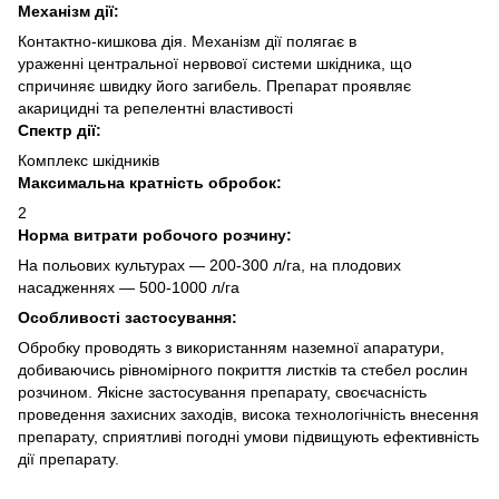
Механiзм дії:
Контактно-кишкова дія. Механізм дії полягає в
ураженні центральної нервової системи шкідника, що
спричиняє швидку його загибель. Препарат проявляє
акарицидні та репелентні властивості
Спектр дії:
Комплекс шкідників
Максимальна кратність обробок:
2
Норма витрати робочого розчину:
На польових культурах — 200-300 л/га, на плодових
насадженнях — 500-1000 л/га
Особливостi застосування:
Обробку проводять з використанням наземної апаратури,
добиваючись рівномірного покриття листків та стебел рослин
розчином. Якісне застосування препарату, своєчасність
проведення захисних заходів, висока технологічність внесення
препарату, сприятливі погодні умови підвищують ефективність
дії препарату.