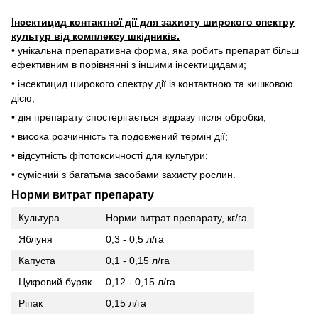
Інсектицид контактної дії для захисту широкого спектру
культур від комплексу шкідників.
• унікальна препаративна форма, яка робить препарат більш
ефективним в порівнянні з іншими інсектицидами;
• інсектицид широкого спектру дії із контактною та кишковою
дією;
• дія препарату спостерігається відразу після обробки;
• висока розчинність та подовжений термін дії;
• відсутність фітотоксичності для культури;
• сумісний з багатьма засобами захисту рослин.
Норми витрат препарату
Культура
Норми витрат препарату, кг/га
Яблуня
0,3 - 0,5 л/га
Капуста
0,1 - 0,15 л/га
Цукровий буряк
0,12 - 0,15 л/га
Ріпак
0,15 л/га