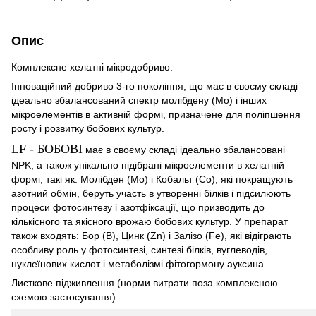
Опис
Комплексне хелатні мікродобриво.
Інноваційний добриво 3-го покоління, що має в своєму складі
ідеально збалансований спектр молібдену (Mo) і інших
мікроелементів в активній формі, призначене для поліпшення
росту і розвитку бобових культур.
LF - БОБОВІ
має в своєму складі ідеально збалансовані
NPK, а також унікально підібрані мікроелементи в хелатній
формі, такі як: Молібден (Mo) і Кобальт (Co), які покращують
азотний обмін, беруть участь в утворенні білків і підсилюють
процеси фотосинтезу і азотфіксації, що призводить до
кількісного та якісного врожаю бобових культур. У препарат
також входять: Бор (B), Цинк (Zn) і Залізо (Fe), які відіграють
особливу роль у фотосинтезі, синтезі білків, вуглеводів,
нуклеїнових кислот і метаболізмі фітогормону ауксина.
Листкове підживлення (норми витрати поза комплексною
схемою застосування):