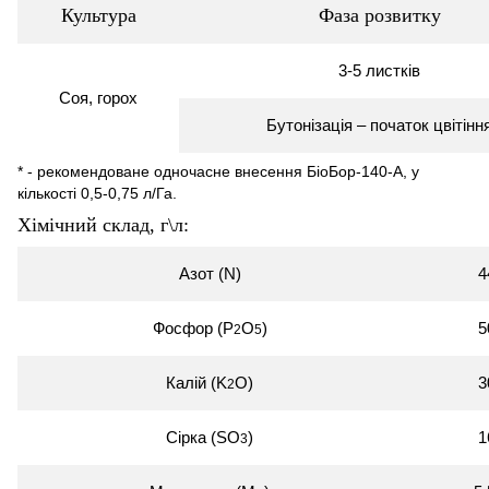
Культура
Фаза розвитку
3-5 листків
Соя, горох
Бутонізація – початок цвітінн
* - рекомендоване одночасне внесення БіоБор-140-А, у
кількості 0,5-0,75 л/Га.
Хімічний склад, г\л:
Азот (N)
4
Фосфор (P
O
)
5
2
5
Калій (K
O)
3
2
Сірка (SO
)
1
3