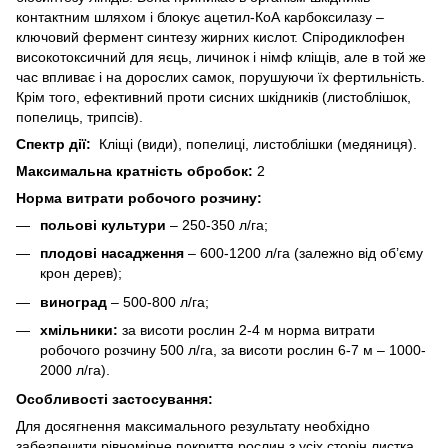
контактним шляхом і блокує ацетил-КоА карбоксилазу –
ключовий фермент синтезу жирних кислот. Спіродиклофен
високотоксичний для яєць, личинок і німф кліщів, але в той же
час впливає і на дорослих самок, порушуючи їх фертильність.
Крім того, ефективний проти сисних шкідників (листоблішок,
попелиць, трипсів).
Спектр дії:
Кліщі (види), попелиці, листоблішки (медяниця).
Максимальна кратність обробок:
2
Норма витрати робочого розчину:
польові культури
– 250-350 л/га;
плодові насадження
– 600-1200 л/га (залежно від об’єму
крон дерев);
виноград
– 500-800 л/га;
хмільники:
за висоти рослин 2-4 м норма витрати
робочого розчину 500 л/га, за висоти рослин 6-7 м – 1000-
2000 л/га).
Особливостi застосування:
Для досягнення максимального результату необхідно
забезпечити рівномірне покриття рослин з усіх сторін листка.