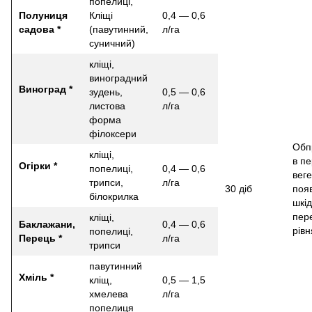
попелиці,
Полуниця
Кліщі
0,4 — 0,6
садова *
(павутинний,
л/га
суничний)
кліщі,
виноградний
Виноград *
зудень,
0,5 — 0,6
листова
л/га
форма
філоксери
Обп
кліщі,
в пе
Огірки *
попелиці,
0,4 — 0,6
веге
трипси,
л/га
30 діб
поя
білокрилка
шкід
пер
кліщі,
Баклажани,
0,4 — 0,6
рів
попелиці,
Перець *
л/га
трипси
павутинний
Хміль *
кліщ,
0,5 — 1,5
хмелева
л/га
попелиця