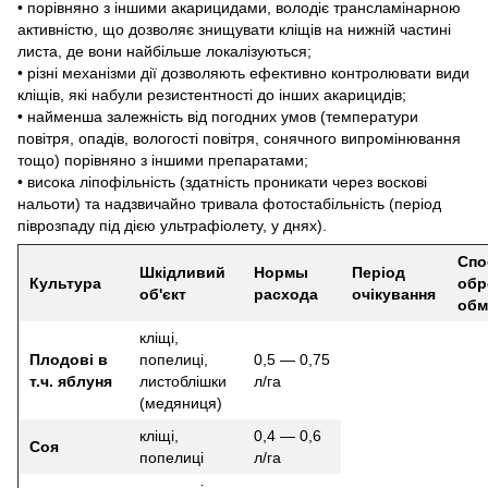
• порівняно з іншими акарицидами, володіє трансламінарною
активністю, що дозволяє знищувати кліщів на нижній частині
листа, де вони найбільше локалізуються;
• різні механізми дії дозволяють ефективно контролювати види
кліщів, які набули резистентності до інших акарицидів;
• найменша залежність від погодних умов (температури
повітря, опадів, вологості повітря, сонячного випромінювання
тощо) порівняно з іншими препаратами;
• висока ліпофільність (здатність проникати через воскові
нальоти) та надзвичайно тривала фотостабільність (період
піврозпаду під дією ультрафіолету, у днях).
Спо
Шкiдливий
Нормы
Період
Культура
обр
об'єкт
расхода
очікування
обм
кліщі,
Плодові в
попелиці,
0,5 — 0,75
т.ч. яблуня
листоблішки
л/га
(медяниця)
кліщі,
0,4 — 0,6
Соя
попелиці
л/га