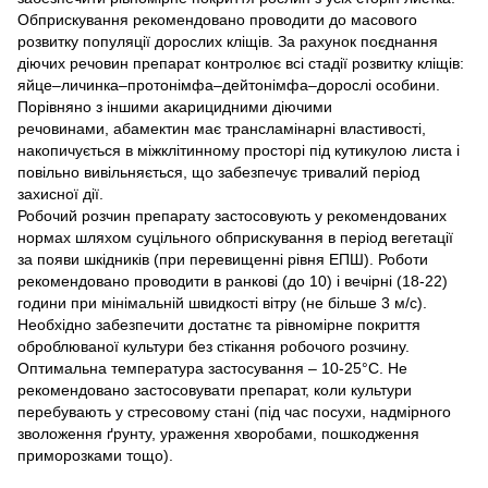
Обприскування рекомендовано проводити до масового
розвитку популяції дорослих кліщів. За рахунок поєднання
діючих речовин препарат контролює всі стадії розвитку кліщів:
яйце–личинка–протонімфа–дейтонімфа–дорослі особини.
Порівняно з іншими акарицидними діючими
речовинами, абамектин має трансламінарні властивості,
накопичується в міжклітинному просторі під кутикулою листа і
повільно вивільняється, що забезпечує тривалий період
захисної дії.
Робочий розчин препарату застосовують у рекомендованих
нормах шляхом суцільного обприскування в період вегетації
за появи шкідників (при перевищенні рівня ЕПШ). Роботи
рекомендовано проводити в ранкові (до 10) і вечірні (18-22)
години при мінімальній швидкості вітру (не більше 3 м/с).
Необхідно забезпечити достатнє та рівномірне покриття
оброблюваної культури без стікання робочого розчину.
Оптимальна температура застосування – 10-25°С. Не
рекомендовано застосовувати препарат, коли культури
перебувають у стресовому стані (під час посухи, надмірного
зволоження ґрунту, ураження хворобами, пошкодження
приморозками тощо).