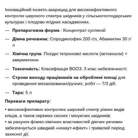
Інноваційний інсекто-акарицид для високоефективного
контролю широкого спектра шкідників у сільськогосподарських
культурах і плодово-ягідних насадженнях.
Препаративна форма
: Концентрат суспензії
Дiюча речовина:
Спіродиклофен 200 г/л, Абамектин 30 г/
л
Хiмiчна група
: Похідні тетронової кислоти (кетоеноли) +
авермектини
Токсичнiсть:
Класифікація ВООЗ: 3 клас небезпечності.
Строки виходу працівників
на оброблені площі
для
проведення механізованих/ручних, робіт — 7/3 діб.
Тара:
5 л
Переваги препарату:
• високоефективно контролює широкий спектр різних видів
кліщів, а також окремих сисних і мінуючих шкідників;
• за рахунок фізико-хімічних властивостей діючих речовин
забезпечується швидкий «нокаут-ефект» і тривалий період
захисної дії;