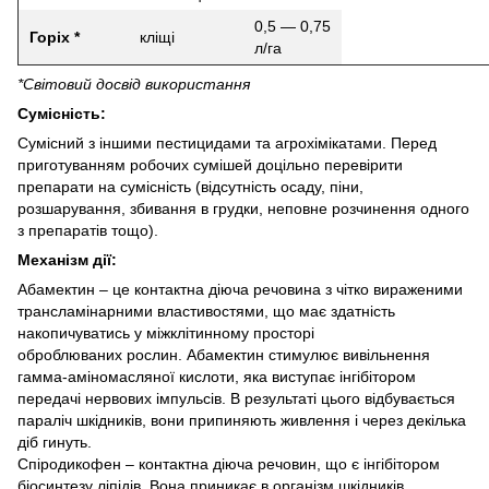
0,5 — 0,75
Горіх *
кліщі
л/га
*Свiтовий досвiд використання
Сумісність:
Сумісний з іншими пестицидами та агрохімікатами. Перед
приготуванням робочих сумішей доцільно перевірити
препарати на сумісність (відсутність осаду, піни,
розшарування, збивання в грудки, неповне розчинення одного
з препаратів тощо).
Механiзм дії:
Абамектин – це контактна діюча речовина з чітко вираженими
трансламінарними властивостями, що має здатність
накопичуватись у міжклітинному просторі
оброблюваних рослин. Абамектин стимулює вивільнення
гамма-аміномасляної кислоти, яка виступає інгібітором
передачі нервових імпульсів. В результаті цього відбувається
параліч шкідників, вони припиняють живлення і через декілька
діб гинуть.
Спіродикофен – контактна діюча речовин, що є інгібітором
біосинтезу ліпідів. Вона приникає в організм шкідників